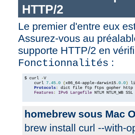
HTTP/2
Le premier d'entre eux e
Assurez-vous au préalabl
supporte HTTP/2 en vérifi
:
Fonctionnalités
$ curl 
-
V

    curl 
7.45
.
0
(
x86_64-apple-darwin15
.
0.0
)
 l
Protocols
:
 dict file ftp ftps gopher http
Features
:
IPv6
Largefile
 NTLM NTLM_WB SSL
homebrew sous Mac O
brew install curl --with-o