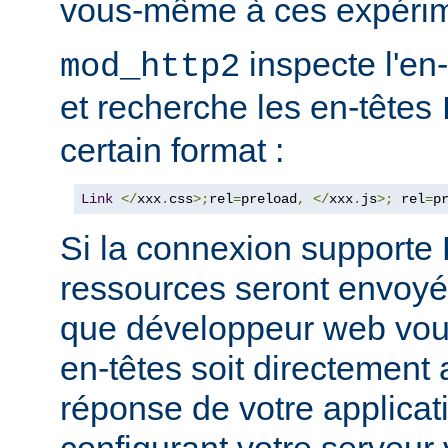
vous-même à ces expérim
inspecte l'en
mod_http2
et recherche les en-têtes
certain format :
Link
</
xxx
.
css
>;
rel
=
preload
,
</
xxx
.
js
>;
 rel
=
p
Si la connexion support
ressources seront envoyée
que développeur web vous
en-têtes soit directement 
réponse de votre applicati