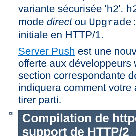
variante sécurisée '
'.
h2
h
mode
direct
ou
Upgrade
initiale en HTTP/1.
Server Push
est une nouve
offerte aux développeurs
section correspondante 
indiquera comment votre 
tirer parti.
Compilation de http
support de HTTP/2