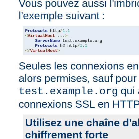
Vous pouvez aussi l'imb
l'exemple suivant :
Protocols
 http
/
1.1
<
VirtualHost
...>
ServerName
 test
.
example
.
org

Protocols
 h2 http
/
1.1
</
VirtualHost
>
Seules les connexions e
alors permises, sauf pour 
qui 
test.example.org
connexions SSL en HTTP
Utilisez une chaîne d'
chiffrement forte