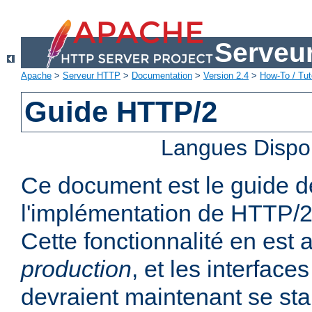
Serveu
Apache
>
Serveur HTTP
>
Documentation
>
Version 2.4
>
How-To / Tut
Guide HTTP/2
Langues Dispo
Ce document est le guide de 
l'implémentation de HTTP/2
Cette fonctionnalité en est 
production
, et les interfaces
devraient maintenant se stab