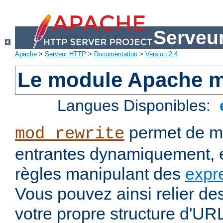
Serveu
Apache
>
Serveur HTTP
>
Documentation
>
Version 2.4
Le module Apache m
Langues Disponibles:
permet de mo
mod_rewrite
entrantes dynamiquement, e
règles manipulant des
expr
Vous pouvez ainsi relier de
votre propre structure d'U