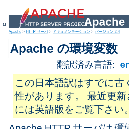
Apach
Apache
>
HTTP サーバ
>
ドキュメンテーション
>
バージョン 2.4
Apache の環境変数
翻訳済み言語:
e
この日本語訳はすでに古
性があります。 最近更
には英語版をご覧下さい
Apache HTTP サーバは
環