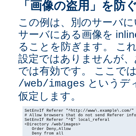
「画像の盗用」を防
この例は、別のサーバに
サーバにある画像を inli
ることを防ぎます。 こ
設定ではありませんが、
では有効です。 ここで
というデ
/web/images
仮定します。
SetEnvIf Referer "^http://www\.example\.com/" 
# Allow browsers that do not send Referer info
SetEnvIf Referer "^$" local_referal

<Directory /web/images>

   Order Deny,Allow

   Deny from all
