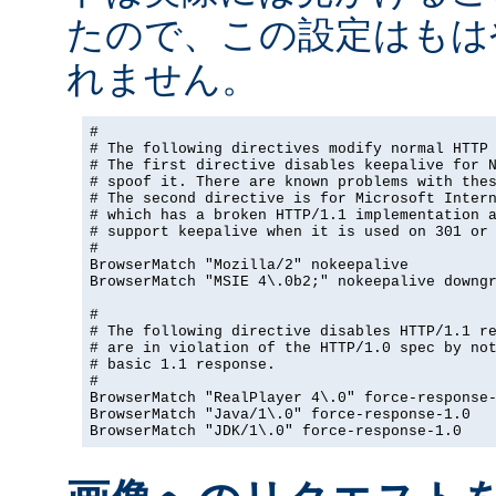
たので、この設定はもは
れません。
#

# The following directives modify normal HTTP 
# The first directive disables keepalive for N
# spoof it. There are known problems with thes
# The second directive is for Microsoft Intern
# which has a broken HTTP/1.1 implementation a
# support keepalive when it is used on 301 or 
#

BrowserMatch "Mozilla/2" nokeepalive

BrowserMatch "MSIE 4\.0b2;" nokeepalive downgr
#

# The following directive disables HTTP/1.1 re
# are in violation of the HTTP/1.0 spec by not
# basic 1.1 response.

#

BrowserMatch "RealPlayer 4\.0" force-response-
BrowserMatch "Java/1\.0" force-response-1.0

BrowserMatch "JDK/1\.0" force-response-1.0