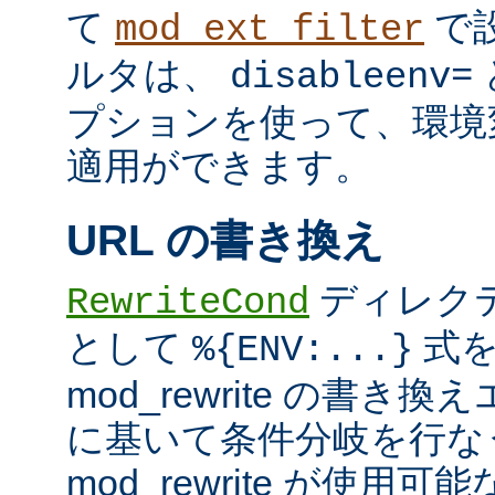
て
で
mod_ext_filter
ルタは、
disableenv=
プションを使って、環境
適用ができます。
URL の書き換え
ディレク
RewriteCond
として
式を
%{ENV:...}
mod_rewrite の書
に基いて条件分岐を行な
mod_rewrite が使用