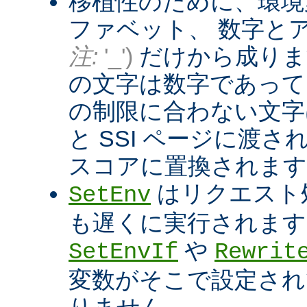
移植性のために、環境
ファベット、 数字と
注:
'_')
だけから成りま
の文字は数字であって
の制限に合わない文字は
と SSI ページに渡
スコアに置換されます
はリクエスト
SetEnv
も遅くに実行されます
や
SetEnvIf
Rewrit
変数がそこで設定され
りません。