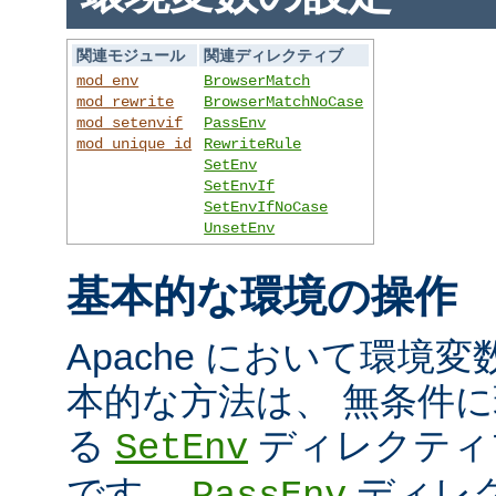
関連モジュール
関連ディレクティブ
mod_env
BrowserMatch
mod_rewrite
BrowserMatchNoCase
mod_setenvif
PassEnv
mod_unique_id
RewriteRule
SetEnv
SetEnvIf
SetEnvIfNoCase
UnsetEnv
基本的な環境の操作
Apache において環境
本的な方法は、 無条件
る
ディレクティ
SetEnv
です。
ディレ
PassEnv