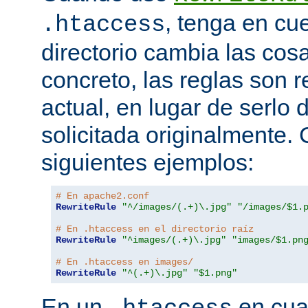
, tenga en cu
.htaccess
directorio cambia las cos
concreto, las reglas son re
actual, en lugar de serlo 
solicitada originalmente.
siguientes ejemplos:
# En apache2.conf
RewriteRule
"^/images/(.+)\.jpg"
"/images/$1.
# En .htaccess en el directorio raíz
RewriteRule
"^images/(.+)\.jpg"
"images/$1.pn
# En .htaccess en images/
RewriteRule
"^(.+)\.jpg"
"$1.png"
En un
en cual