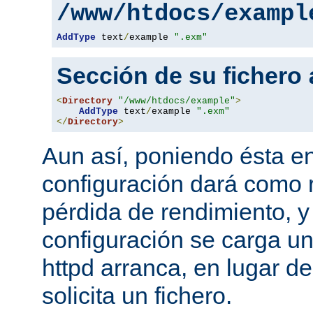
/www/htdocs/exampl
AddType
 text
/
example 
".exm"
Sección de su fichero
<
Directory
"/www/htdocs/example"
>
AddType
 text
/
example 
".exm"
</
Directory
>
Aun así, poniendo ésta en
configuración dará como 
pérdida de rendimiento, y
configuración se carga u
httpd arranca, en lugar d
solicita un fichero.