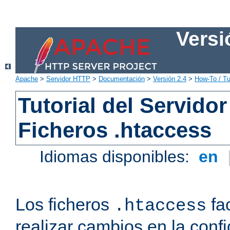
Versi
Apache
>
Servidor HTTP
>
Documentación
>
Versión 2.4
>
How-To / Tu
Tutorial del Servid
Ficheros .htaccess
Idiomas disponibles:
en
Los ficheros
fac
.htaccess
realizar cambios en la conf