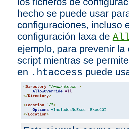
los ficheros de configurac
hecho se puede usar para 
configuraciones, incluso 
configuración laxa de
Al
ejemplo, para prevenir la
script mientras se permite
en
puede usa
.htaccess
<
Directory
"/www/htdocs"
>
AllowOverride
All
</
Directory
>
<
Location
"/"
>
Options
+IncludesNoExec
-ExecCGI
</
Location
>