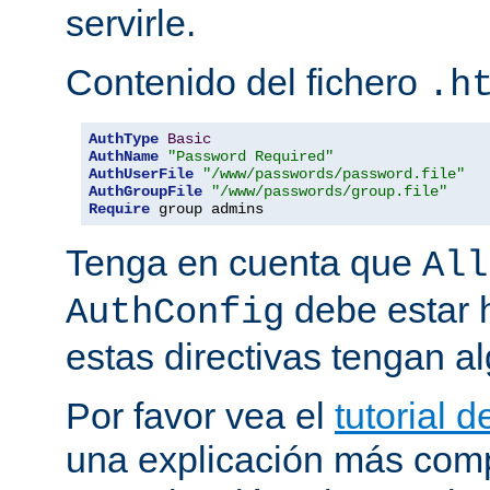
servirle.
Contenido del fichero
.h
AuthType
Basic
AuthName
"Password Required"
AuthUserFile
"/www/passwords/password.file"
AuthGroupFile
"/www/passwords/group.file"
Require
 group admins
Tenga en cuenta que
All
debe estar h
AuthConfig
estas directivas tengan al
Por favor vea el
tutorial 
una explicación más comp