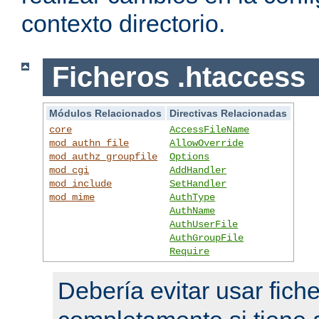
contexto directorio.
Ficheros .htaccess
Módulos Relacionados
Directivas Relacionadas
core
AccessFileName
mod_authn_file
AllowOverride
mod_authz_groupfile
Options
mod_cgi
AddHandler
mod_include
SetHandler
mod_mime
AuthType
AuthName
AuthUserFile
AuthGroupFile
Require
Debería evitar usar fich