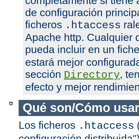
completamente si tiene 
de configuración princip
ficheros
ral
.htaccess
Apache http. Cualquier d
pueda incluir en un fich
estará mejor configurad
sección
, te
Directory
efecto y mejor rendimien
Qué son/Cómo usar
Los ficheros
(
.htaccess
configuración distribuida"