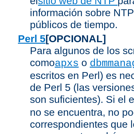
el
sitio web de NTP
par
información sobre NTP 
públicos de tiempo.
Perl 5
[OPCIONAL]
Para algunos de los sc
como
o
apxs
dbmmana
escritos en Perl) es nec
de Perl 5 (las versione
son suficientes). Si el 
no se encuentra, no pod
correspondientes que l