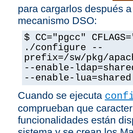
para cargarlos después a 
mecanismo DSO:
$ CC="pgcc" CFLAGS=
./configure --
prefix=/sw/pkg/apac
--enable-ldap=share
--enable-lua=shared
Cuando se ejecuta
conf
comprueban que caracterí
funcionalidades están dis
sistema y se crean los Ma