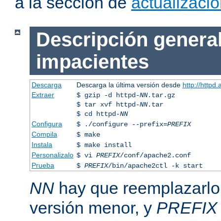
a la sección de
actualizaci
Descripción general
impacientes
Descarga
Descarga la última versión desde
http://httpd
Extraer
$ gzip -d httpd-
NN
.tar.gz
$ tar xvf httpd-
NN
.tar
$ cd httpd-
NN
Configura
$ ./configure --prefix=
PREFIX
Compila
$ make
Instala
$ make install
Personalizalo
$ vi
PREFIX
/conf/apache2.conf
Prueba
$
PREFIX
/bin/apache2ctl -k start
NN
hay que reemplazarlo 
versión menor, y
PREFIX