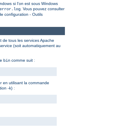
ndows si l'on est sous Windows
. Vous pouvez consulter
error.log
 configuration - Outils
at de tous les services Apache
 service (soit automatiquement au
he
comme suit :
bin
er en utilisant la commande
ion -k) :