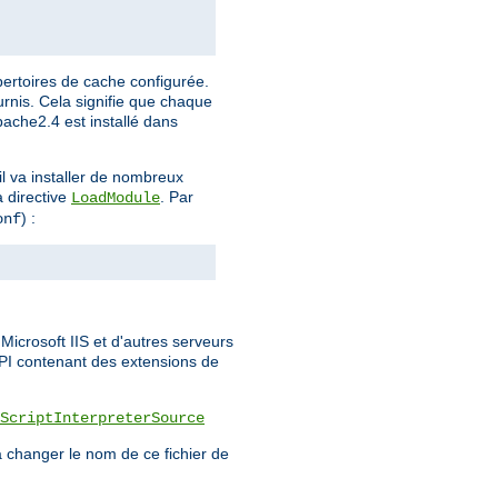
pertoires de cache configurée.
urnis. Cela signifie que chaque
Apache2.4 est installé dans
l va installer de nombreux
a directive
. Par
LoadModule
) :
onf
icrosoft IIS et d'autres serveurs
API contenant des extensions de
ScriptInterpreterSource
 changer le nom de ce fichier de