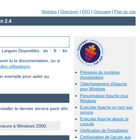
Modules
|
Directives
|
FAQ
|
Glossaire
|
Plan du site
n 2.4
Langues Disponibles:
en
|
fr
|
ko
voir lu la documentation, ou si
des utilisateurs
.
Prérequis du système
ar exemple pour aider au
d'exploitation
Téléchargement d'Apache
pour Windows
Personnaliser Apache pour
Windows
Exécuter Apache en tant que
taller le dernier service pack afin
service
Exécuter Apache depuis la
console
érieure à Windows 2000.
Vérification de l'installation
Configuration de l'accès aux