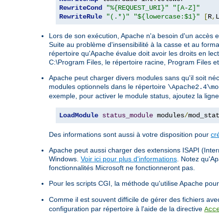
RewriteCond
"%{REQUEST_URI}"
"[A-Z]"
RewriteRule
"(.*)"
"${lowercase:$1}"
[
R
,
Lors de son exécution, Apache n'a besoin d'un accès en
Suite au problème d'insensibilité à la casse et au form
répertoire qu'Apache évalue doit avoir les droits en lect
C:\Program Files, le répertoire racine, Program Files e
Apache peut charger divers modules sans qu'il soit néc
modules optionnels dans le répertoire
\Apache2.4\mo
exemple, pour activer le module status, ajoutez la ligne
LoadModule
status_module
 modules
/
mod_sta
Des informations sont aussi à votre disposition pour
cr
Apache peut aussi charger des extensions ISAPI (Intern
Windows.
Voir ici pour plus d'informations
. Notez qu'A
fonctionnalités Microsoft ne fonctionneront pas.
Pour les scripts CGI, la méthode qu'utilise Apache pour 
Comme il est souvent difficile de gérer des fichiers a
configuration par répertoire à l'aide de la directive
Acc