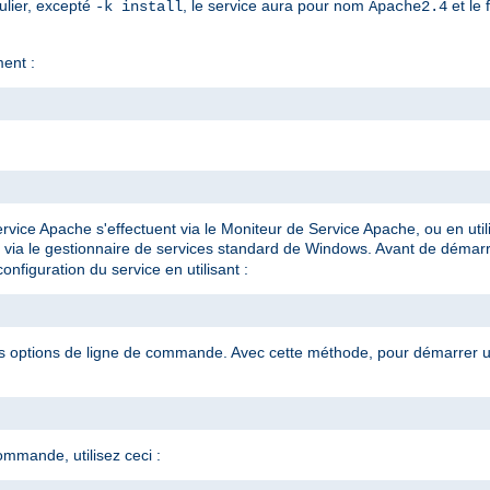
ulier, excepté
, le service aura pour nom
et le 
-k install
Apache2.4
ment :
rvice Apache s'effectuent via le Moniteur de Service Apache, ou en ut
 via le gestionnaire de services standard de Windows. Avant de démar
onfiguration du service en utilisant :
es options de ligne de commande. Avec cette méthode, pour démarrer un
ommande, utilisez ceci :