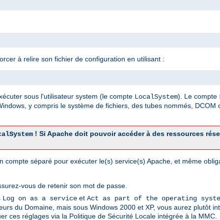
er à relire son fichier de configuration en utilisant :
xécuter sous l'utilisateur system (le compte
). Le compte
LocalSystem
 Windows, y compris le système de fichiers, des tubes nommés, DCOM o
! Si Apache doit pouvoir accéder à des ressources rés
calSystem
r un compte séparé pour exécuter le(s) service(s) Apache, et même obli
ssurez-vous de retenir son mot de passe.
s
et
Log on as a service
Act as part of the operating syst
sateurs du Domaine, mais sous Windows 2000 et XP, vous aurez plutôt int
er ces réglages via la Politique de Sécurité Locale intégrée à la MMC.