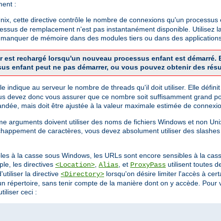
ment :
x, cette directive contrôle le nombre de connexions qu'un processus en
cessus de remplacement n'est pas instantanément disponible. Utilisez la
de manquer de mémoire dans des modules tiers ou dans des applications
veur est rechargé lorsqu'un nouveau processus enfant est démarré
sus enfant peut ne pas démarrer, ou vous pouvez obtenir des résu
 Elle indique au serveur le nombre de threads qu'il doit utiliser. Elle dé
us devez donc vous assurer que ce nombre soit suffisamment grand pou
dée, mais doit être ajustée à la valeur maximale estimée de connexio
mme arguments doivent utiliser des noms de fichiers Windows et non 
chappement de caractères, vous devez absolument utiliser des slashes
bles à la casse sous Windows, les URLs sont encore sensibles à la cass
le, les directives
,
, et
utilisent toutes 
<Location>
Alias
ProxyPass
utiliser la directive
lorsqu'on désire limiter l'accès à ce
<Directory>
 d'un répertoire, sans tenir compte de la manière dont on y accède. Pou
iliser ceci :