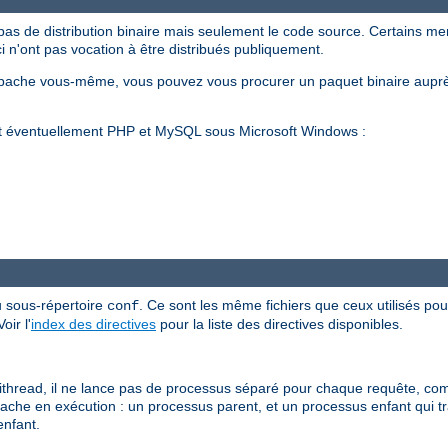
pas de distribution binaire mais seulement le code source. Certains m
ci n'ont pas vocation à être distribués publiquement.
Apache vous-même, vous pouvez vous procurer un paquet binaire auprè
et éventuellement PHP et MySQL sous Microsoft Windows :
u sous-répertoire
. Ce sont les même fichiers que ceux utilisés pour
conf
ir l'
index des directives
pour la liste des directives disponibles.
read, il ne lance pas de processus séparé pour chaque requête, com
Apache en exécution : un processus parent, et un processus enfant qui t
enfant.