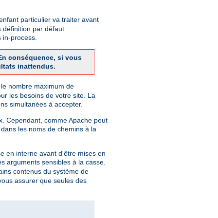
fant particulier va traiter avant
 définition par défaut
 in-process.
. En conséquence, si vous
ltats inattendus.
finit le nombre maximum de
r les besoins de votre site. La
ns simultanées à accepter.
Unix. Cependant, comme Apache peut
 dans les noms de chemins à la
e en interne avant d'être mises en
des arguments sensibles à la casse.
rtains contenus du système de
r vous assurer que seules des