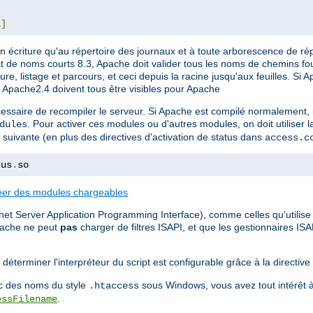
L
]
 écriture qu'au répertoire des journaux et à toute arborescence de ré
at de noms courts 8.3, Apache doit valider tous les noms de chemins fo
ure, listage et parcours, et ceci depuis la racine jusqu'aux feuilles. Si 
t Apache2.4 doivent tous être visibles pour Apache
essaire de recompiler le serveur. Si Apache est compilé normalement, i
. Pour activer ces modules ou d'autres modules, on doit utiliser l
dules
 suivante (en plus des directives d'activation de status dans
access.c
tus
.
so
éer des modules chargeables
et Server Application Programming Interface), comme celles qu'utilise M
pache ne peut
pas
charger de filtres ISAPI, et que les gestionnaires IS
déterminer l'interpréteur du script est configurable grâce à la directive
vec des noms du style
sous Windows, vous avez tout intérêt à
.htaccess
.
essFilename