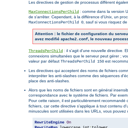
Les directives de gestion de processus diffèrent égale
: comme dans la version Uni
MaxConnectionsPerChild
de s'arrêter. Cependant, à la différence d'Unix, un pro
, sauf si vous risquez 
MaxConnectionsPerChild 0
Attention : le fichier de configuration du ser
avez modifié
, le nouveau proces
apache2.conf
: il s'agit d'une nouvelle directive.
ThreadsPerChild
connexions simultanées que le serveur peut gérer ; vo
valeur par défaut
est recomman
ThreadsPerChild 150
Les directives qui acceptent des noms de fichiers co
interpréter les anti-slashes comme des séquences d'é
place des anti-slashes.
Alors que les noms de fichiers sont en général insensi
correspondance avec le système de fichiers. Par exemp
Pour cette raison, il est particulièrement recommandé d'
fichiers, car cette directive s'applique à tout contenu
minuscules sont utilisées dans les URLs, vous pouvez ut
RewriteEngine
On
RewriteMap
 lowercase int
: