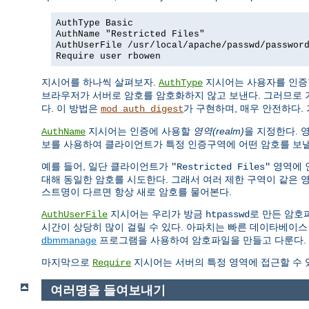
AuthType Basic
AuthName "Restricted Files"
AuthUserFile /usr/local/apache/passwd/passwor
Require user rbowen
지시어를 하나씩 살펴보자.
지시어는 사용자를 인증
AuthType
브라우저가 서버로 암호를 암호화하지 않고 보낸다. 그러므로 
다. 이 방법은
가 구현하며, 매우 안전하다. 
mod_auth_digest
지시어는 인증에 사용할
영역(realm)
을 지정한다. 
AuthName
보를 사용하여 클라이언트가 특정 인증구역에 어떤 암호를 보낼
예를 들어, 일단 클라이언트가
영역에 
"Restricted Files"
대해 동일한 암호를 시도한다. 그래서 여러 제한 구역이 같은 
스트명이 다르면 항상 새로 암호를 물어본다.
지시어는 우리가 방금
로 만든 암호
AuthUserFile
htpasswd
시간이 상당히 많이 걸릴 수 있다. 아파치는 빠른 데이타베이스
dbmmanage
프로그램을 사용하여 암호파일을 만들고 다룬다.
마지막으로
지시어는 서버의 특정 영역에 접근할 수 
Require
여러명을 들여보내기