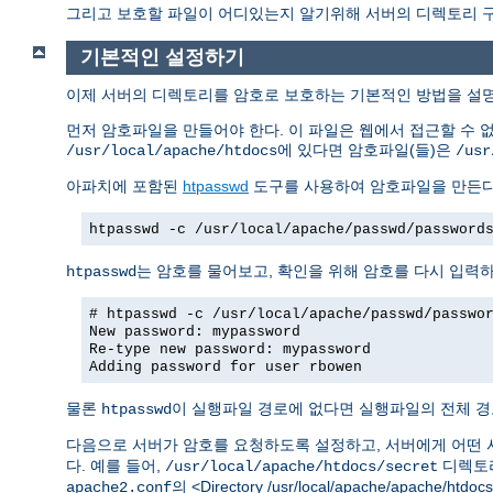
그리고 보호할 파일이 어디있는지 알기위해 서버의 디렉토리 구조
기본적인 설정하기
이제 서버의 디렉토리를 암호로 보호하는 기본적인 방법을 설
먼저 암호파일을 만들어야 한다. 이 파일은 웹에서 접근할 수 
에 있다면 암호파일(들)은
/usr/local/apache/htdocs
/usr
아파치에 포함된
htpasswd
도구를 사용하여 암호파일을 만든다
htpasswd -c /usr/local/apache/passwd/password
는 암호를 물어보고, 확인을 위해 암호를 다시 입력
htpasswd
# htpasswd -c /usr/local/apache/passwd/passwo
New password: mypassword
Re-type new password: mypassword
Adding password for user rbowen
물론
이 실행파일 경로에 없다면 실행파일의 전체 경
htpasswd
다음으로 서버가 암호를 요청하도록 설정하고, 서버에게 어떤 
다. 예를 들어,
디렉토리
/usr/local/apache/htdocs/secret
의 <Directory /usr/local/apache/apache/h
apache2.conf