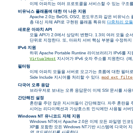
이제 아파치는 여러 프로토콜을 서비스할 수 있는 구조를
비유닉스 플래폼에 대한 더 나은 지원
Apache 2.0는 BeOS, OS/2, 윈도우즈와 같은 
층 대신 자체 API로 구현된 플래폼 특유의
다중처리 모듈
새로운 아파치 API
모듈 API가 2.0에서 상당히 변했다. 1.3의 여러 모듈 
단위로 지정한다. 또, 아파치 서버 핵심 부분을 수정하지
IPv6 지원
하위 Apache Portable Runtine 라이브러리가 IP
지시어가 IPv6 숫자 주소를 지원한다. (예,
VirtualHost
필터링
이제 아파치 모듈을 서버로 오고가는 흐름에 대한 필터로
Side Include 지시어를 처리할 수 있다.
mod_ext_filte
다국어 오류 응답
브라우저로 보내는 오류 응답문이 이제 SSI 문서를 사용
간단해진 설정
혼란을 주던 많은 지시어들이 간단해졌다. 자주 혼란을
시어는 리다이렉션과 가상호스트 인식에만 사용될 서버명
Windows NT 유니코드 자체 지원
Windows NT에서 Apache 2.0은 이제 모든 파일명 인
XP를 포함한 모든 Windows NT기반 시스템에 다국어 
역 코드페이지를 사용한다.