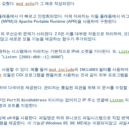
 갖췄다.
가 그 예로 작성되었다.
mod_echo
비유닉스 플래폼에서 더 빠르고 안정화되었다. 이제 아파치는 이들 플래폼에서 버그
(MPM)과 Apache Portable Runtime (APR)을 사용하여 구현된다.
순서와 우선순위 문제가 사라졌다. 2.0은 이를 대부분 자동으로 처리하며, 모듈
 않고 새로운 모듈 기능을 제공하는 함수가 추가되었다.
v6를 지원하는 시스템에서 아파치는 기본적으로 IPv6 소켓을 기다린다. 또,
List
 "
").
Listen [2001:db8::1]:8080
 사용할 수 있다. 예를 들어
의
필터를 사용하여 C
mod_include
INCLUDES
모듈은 CGI 프로그램을 핸들러로 사용하는 것과 같이 외부 프로그램을 
r
하여 다국어로 제공된다. 관리자는 통일된 외관을 위해 이 문서를 수정할 
 주던
와
지시어는 없어지고 IP 주소 연결에
지
Port
BindAddress
Listen
과 포트를 지정한다.
코딩에 utf-8을 사용한다. 파일명은 하위 유니코드 파일시스템으로 직접 변역되어,
지원을 제공한다.
이 기능은 Windows 95, 98, ME에는 지원되지않고, 