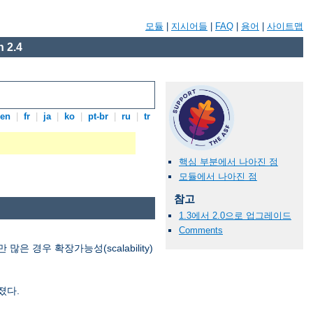
모듈
|
지시어들
|
FAQ
|
용어
|
사이트맵
 2.4
en
|
fr
|
ja
|
ko
|
pt-br
|
ru
|
tr
핵심 부분에서 나아진 점
모듈에서 나아진 점
참고
1.3에서 2.0으로 업그레이드
Comments
경우 확장가능성(scalability)
졌다.