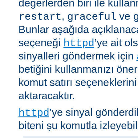
değerlerden biri ile kulla
,
ve
restart
graceful
Bunlar aşağıda açıklanaca
seçeneği
’ye ait o
httpd
sinyalleri göndermek için
betiğini kullanmanızı öner
komut satırı seçeneklerin
aktaracaktır.
’ye sinyal gönderdi
httpd
biteni şu komutla izleyebili