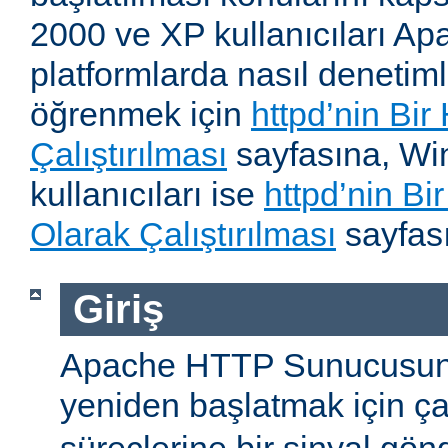
2000 ve XP kullanıcıları A
platformlarda nasıl denetiml
öğrenmek için
httpd’nin Bir
Çalıştırılması
sayfasına, W
kullanıcıları ise
httpd’nin B
Olarak Çalıştırılması
sayfası
Giriş
Apache HTTP Sunucusun
yeniden başlatmak için ç
süreçlerine bir sinyal gön