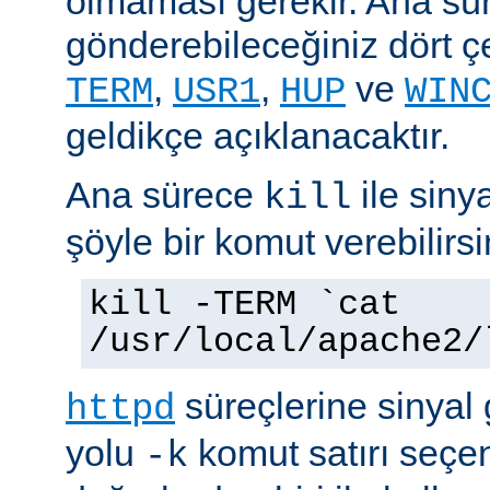
olmaması gerekir. Ana sü
gönderebileceğiniz dört çe
,
,
ve
TERM
USR1
HUP
WIN
geldikçe açıklanacaktır.
Ana sürece
ile siny
kill
şöyle bir komut verebilirsi
kill -TERM `cat
/usr/local/apache2/
süreçlerine sinyal
httpd
yolu
komut satırı seçe
-k