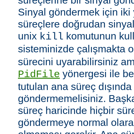
Sinyal göndermek için iki yo
süreçlere doğrudan sinya
unix
komutunun kulla
kill
sisteminizde çalışmakta o
sürecini uyarabilirsiniz a
yönergesi ile be
PidFile
tutulan ana süreç dışında 
göndermemelisiniz. Başka 
süreç haricinde hiçbir sür
göndermeye normal olarak