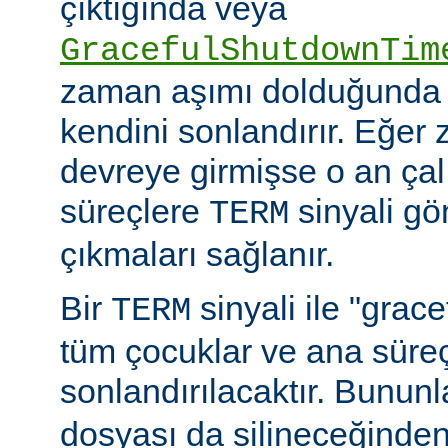
çıktığında veya
GracefulShutdownTim
zaman aşımı dolduğunda 
kendini sonlandırır. Eğer
devreye girmişse o an ça
süreçlere
sinyali g
TERM
çıkmaları sağlanır.
Bir
sinyali ile "grac
TERM
tüm çocuklar ve ana sür
sonlandırılacaktır. Bununla
dosyası da silineceğinden