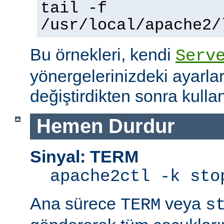
tail -f
/usr/local/apache2/
Bu örnekleri, kendi
Serv
yönergelerinizdeki ayarla
değiştirdikten sonra kullan
Hemen Durdur
Sinyal: TERM
apache2ctl -k sto
Ana sürece
veya
TERM
s