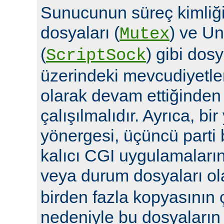
Sunucunun süreç kimliğin
dosyaları (
) ve Un
Mutex
(
) gibi dosy
ScriptSock
üzerindeki mevcudiyetle
olarak devam ettiğinde
çalışılmalıdır. Ayrıca, bi
yönergesi, üçüncü parti 
kalıcı CGI uygulamalarına 
veya durum dosyaları ola
birden fazla kopyasının 
nedeniyle bu dosyaların