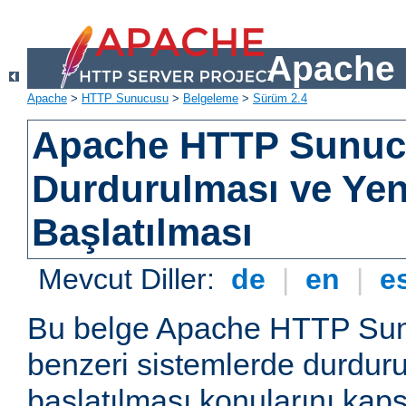
Apache 
Apache
>
HTTP Sunucusu
>
Belgeleme
>
Sürüm 2.4
Apache HTTP Sunu
Durdurulması ve Ye
Başlatılması
Mevcut Diller:
de
|
en
|
e
Bu belge Apache HTTP Su
benzeri sistemlerde durdur
başlatılması konularını kap