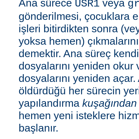
Ana sürece
veya
USR1
g
gönderilmesi, çocuklara e
işleri bitirdikten sonra (v
yoksa hemen) çıkmaların
demektir. Ana süreç kend
dosyalarını yeniden okur 
dosyalarını yeniden açar.
öldürdüğü her sürecin yer
yapılandırma
kuşağından
hemen yeni isteklere hiz
başlanır.